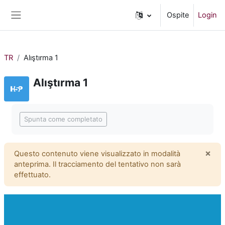
Vai al contenuto principale
Ospite
Login
Pannello laterale
TR
Alıştırma 1
Alıştırma 1
Aggregazione dei criteri
Spunta come completato
×
Questo contenuto viene visualizzato in modalità
Igno
anteprima. Il tracciamento del tentativo non sarà
effettuato.