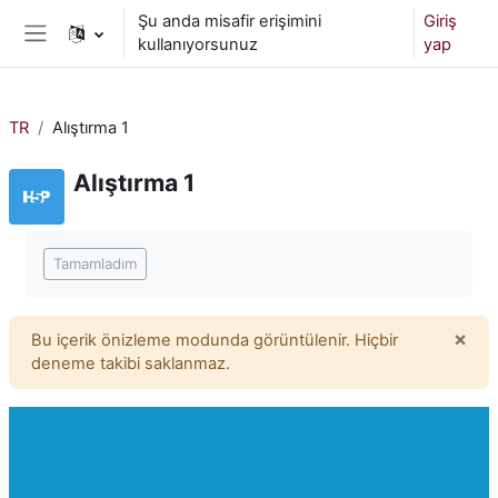
Ana içeriğe git
Şu anda misafir erişimini
Giriş
kullanıyorsunuz
yap
Yan panel
TR
Alıştırma 1
Alıştırma 1
Tamamlama Gereklilikleri
Tamamladım
×
Bu içerik önizleme modunda görüntülenir. Hiçbir
Bu b
deneme takibi saklanmaz.