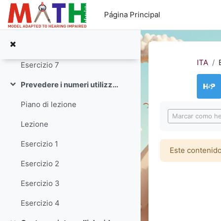
Salta al contenido principal
Esercizio 4
Página Principal
Esercizio 5
Esercizio 6
ITA
Esercizio 7
Prevedere i numeri utilizzando modelli
Colapsar
Piano di lezione
Requisitos de f
Marcar como h
Lezione
Esercizio 1
Este contenido
Esercizio 2
Esercizio 3
Esercizio 4