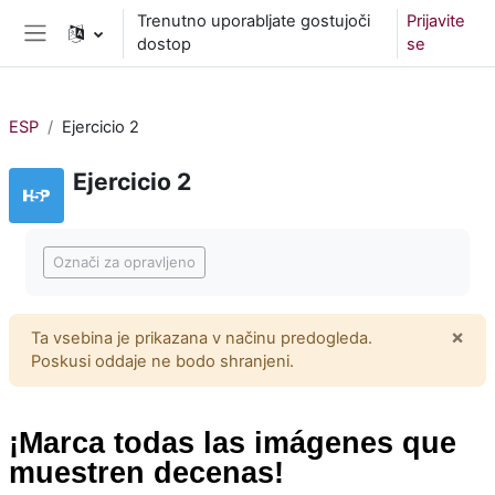
Preskoči na glavno vsebino
Trenutno uporabljate gostujoči
Prijavite
dostop
se
Stransko polje
ESP
Ejercicio 2
Ejercicio 2
Zahteve zaključka
Označi za opravljeno
×
Ta vsebina je prikazana v načinu predogleda.
Opus
Poskusi oddaje ne bodo shranjeni.