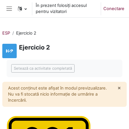
Sari la conţinutul principal
În prezent folosiți accesul
Conectare
pentru vizitatori
Panou lateral
ESP
Ejercicio 2
Ejercicio 2
Cerințe pentru finalizare
Setează ca activitate completată
×
Acest conținut este afișat în modul previzualizare.
Înch
Nu va fi stocată nicio informație de urmărire a
încercării.