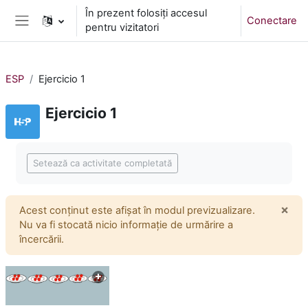
Sari la conţinutul principal
În prezent folosiți accesul
Conectare
pentru vizitatori
Panou lateral
ESP
Ejercicio 1
Ejercicio 1
Cerințe pentru finalizare
Setează ca activitate completată
×
Acest conținut este afișat în modul previzualizare.
Înch
Nu va fi stocată nicio informație de urmărire a
încercării.