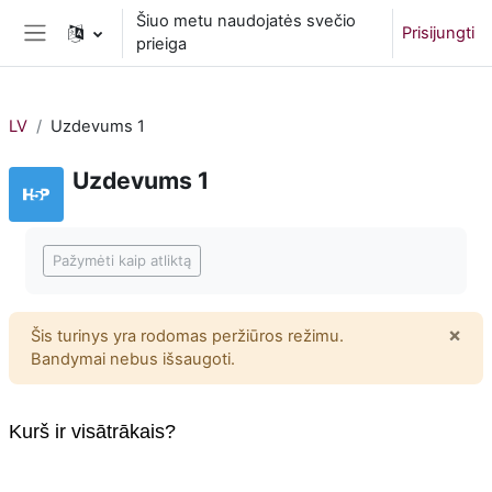
Pereiti į pagrindinį turinį
Šiuo metu naudojatės svečio
Prisijungti
prieiga
Šoninis skydelis
LV
Uzdevums 1
Uzdevums 1
Užbaigimo reikalavimai
Pažymėti kaip atliktą
×
Šis turinys yra rodomas peržiūros režimu.
Atm
Bandymai nebus išsaugoti.