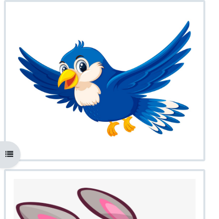
Atverti kurso rodyklę