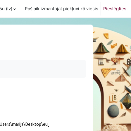
u ‎(lv)‎
Pašlaik izmantojat piekļuvi kā viesis
Pieslēgties