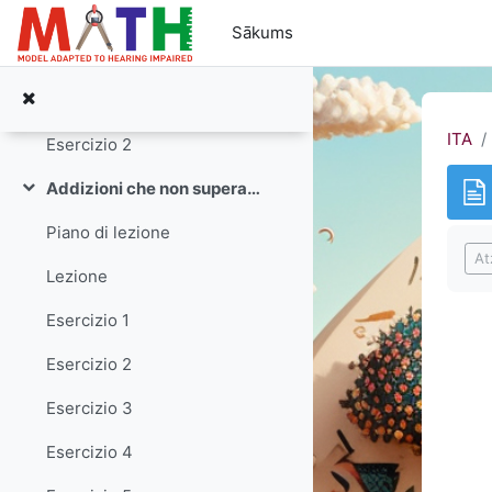
Atvērt galveno saturu
Piano di lezione
Sākums
Lezione
Esercizio 1
ITA
Esercizio 2
Addizioni che non superano il 30
Savērst
Piano di lezione
Izp
At
Lezione
Esercizio 1
Esercizio 2
Esercizio 3
Esercizio 4