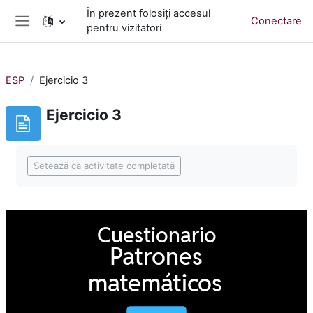
Sari la conţinutul principal
În prezent folosiți accesul
Conectare
pentru vizitatori
Panou lateral
ESP
Ejercicio 3
Ejercicio 3
Cerințe pentru finalizare
Setează ca activitate completată