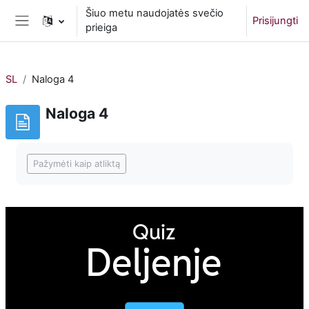
Pereiti į pagrindinį turinį
Šiuo metu naudojatės svečio
Prisijungti
prieiga
Šoninis skydelis
SL
Naloga 4
Naloga 4
Užbaigimo reikalavimai
Pažymėti kaip atliktą