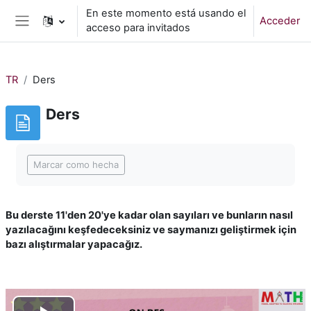
Salta al contenido principal
En este momento está usando el
Acceder
acceso para invitados
Panel lateral
TR
Ders
Ders
Requisitos de finalización
Marcar como hecha
Bu derste 11'den 20'ye kadar olan sayıları ve bunların nasıl
yazılacağını keşfedeceksiniz ve saymanızı geliştirmek için
bazı alıştırmalar yapacağız.