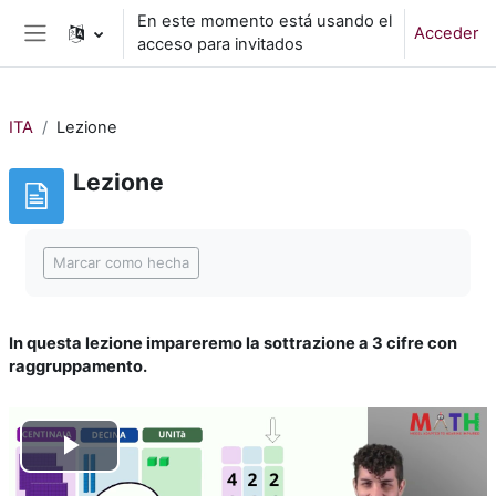
Salta al contenido principal
En este momento está usando el
Acceder
acceso para invitados
Panel lateral
ITA
Lezione
Lezione
Requisitos de finalización
Marcar como hecha
In questa lezione impareremo la sottrazione a 3 cifre con
raggruppamento.
Reproducir