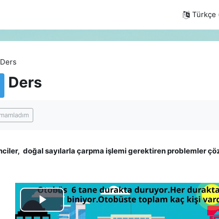
Türkçe ‎(
Ders
Ders
amlama Gereklilikleri
mamladım
ciler, doğal sayılarla çarpma işlemi gerektiren problemler ç
Videoyu