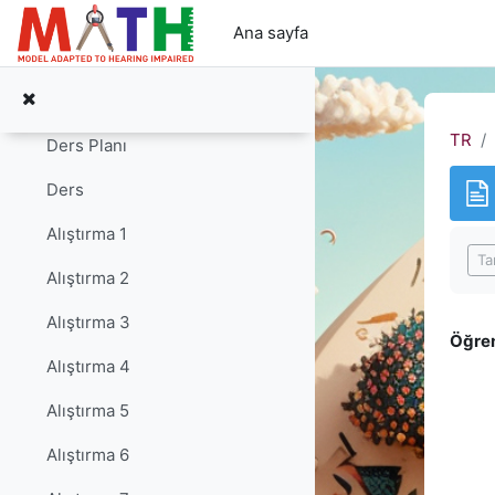
Ana içeriğe git
Alıştırma 9
Ana sayfa
Alıştırma 10
Çarpım Tablosu (1-5)
Daralt
TR
Ders Planı
Ders
Alıştırma 1
Tam
Ta
Alıştırma 2
Alıştırma 3
Öğren
Alıştırma 4
Alıştırma 5
Alıştırma 6