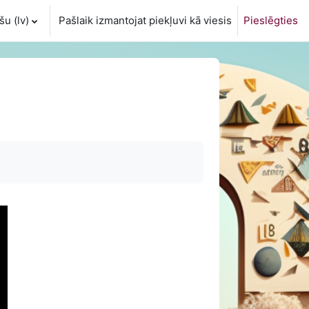
u ‎(lv)‎
Pašlaik izmantojat piekļuvi kā viesis
Pieslēgties