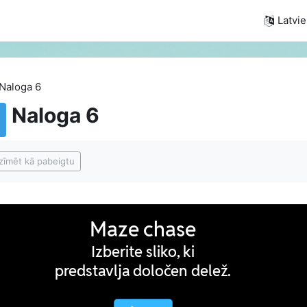
Latvieš
Naloga 6
Naloga 6
ildes nosacījumi
zīmēt kā pabeigtu