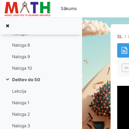
Atvērt galveno saturu
Sākums
Naloga 5
Naloga 6
Naloga 7
SL
Naloga 8
Naloga 9
Izp
At
Naloga 10
Delitev do 50
Savērst
Lekcija
Naloga 1
Naloga 2
Naloga 3