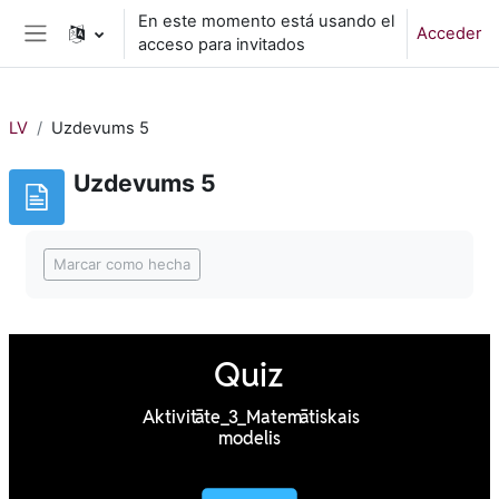
Salta al contenido principal
En este momento está usando el
Acceder
acceso para invitados
Panel lateral
LV
Uzdevums 5
Uzdevums 5
Requisitos de finalización
Marcar como hecha