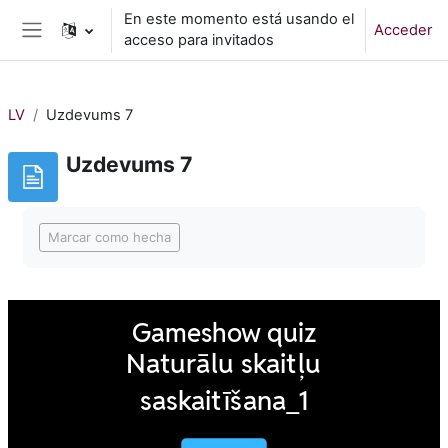
Salta al contenido principal
En este momento está usando el
Acceder
acceso para invitados
Panel lateral
LV
Uzdevums 7
Uzdevums 7
Requisitos de finalización
Marcar como hecha