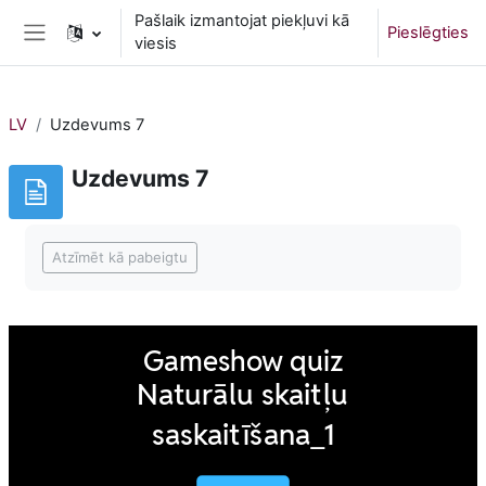
Atvērt galveno saturu
Pašlaik izmantojat piekļuvi kā
Pieslēgties
viesis
Sānu panelis
LV
Uzdevums 7
Uzdevums 7
Izpildes nosacījumi
Atzīmēt kā pabeigtu