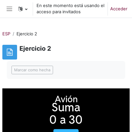
Salta al contenido principal
En este momento está usando el
Acceder
acceso para invitados
Panel lateral
ESP
Ejercicio 2
Ejercicio 2
Requisitos de finalización
Marcar como hecha