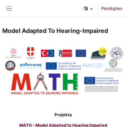
Atvērt galveno saturu
Pieslēgties
Sānu panelis
Model Adapted To Hearing-Impaired
Projekta
MATH – Model Adapted to Hearing Impaired