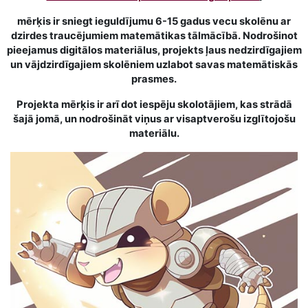
mērķis ir sniegt ieguldījumu 6-15 gadus vecu skolēnu ar
dzirdes traucējumiem matemātikas tālmācībā. Nodrošinot
pieejamus digitālos materiālus, projekts ļaus nedzirdīgajiem
un vājdzirdīgajiem skolēniem uzlabot savas matemātiskās
prasmes.
Projekta mērķis ir arī dot iespēju skolotājiem, kas strādā
šajā jomā, un nodrošināt viņus ar visaptverošu izglītojošu
materiālu.