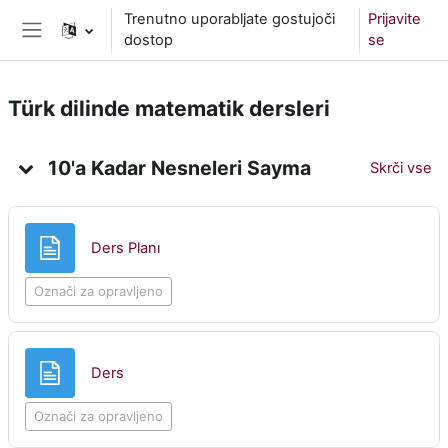
Preskoči na glavno vsebino
Trenutno uporabljate gostujoči
Prijavite
dostop
se
Stransko polje
Türk dilinde matematik dersleri
Oris teme
10'a Kadar Nesneleri Sayma
Skrči vse
Stran
Ders Planı
Označi za opravljeno
Stran
Ders
Označi za opravljeno